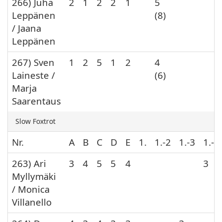
266) Juha
2
1
2
2
1
5
Leppänen
(8)
/ Jaana
Leppänen
267) Sven
1
2
5
1
2
4
Laineste /
(6)
Marja
Saarentaus
Slow Foxtrot
Nr.
A
B
C
D
E
1.
1.-2
1.-3
1.-4
263) Ari
3
4
5
5
4
3
Myllymäki
/ Monica
Villanello