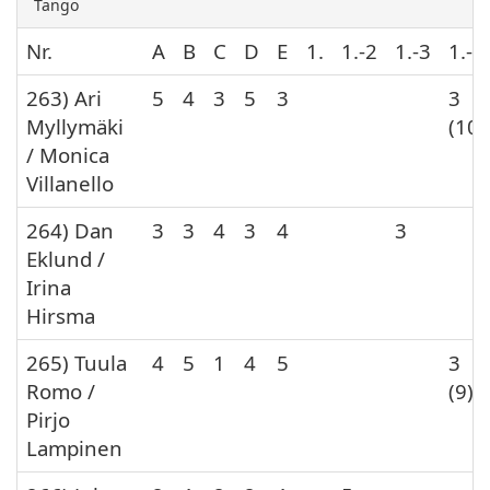
Tango
Nr.
A
B
C
D
E
1.
1.-2
1.-3
1.-4
263) Ari
5
4
3
5
3
3
Myllymäki
(10)
/ Monica
Villanello
264) Dan
3
3
4
3
4
3
Eklund /
Irina
Hirsma
265) Tuula
4
5
1
4
5
3
Romo /
(9)
Pirjo
Lampinen