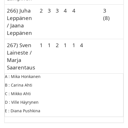
266) Juha
2
3
3
4
4
3
Leppänen
(8)
/ Jaana
Leppänen
267) Sven
1
1
2
1
1
4
Laineste /
Marja
Saarentaus
A : Mika Honkanen
B : Carina Ahti
C : Mikko Ahti
D : Ville Häyrynen
E : Diana Pushkina