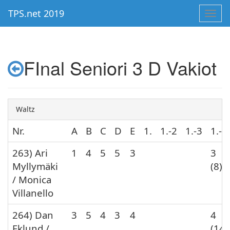
TPS.net 2019
Toggl
navig
FInal Seniori 3 D Vakiot
Waltz
Nr.
A
B
C
D
E
1.
1.-2
1.-3
1.-4
263) Ari
1
4
5
5
3
3
Myllymäki
(8)
/ Monica
Villanello
264) Dan
3
5
4
3
4
4
Eklund /
(14)