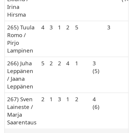
Irina
Hirsma
265) Tuula
4
3
1
2
5
3
Romo /
Pirjo
Lampinen
266) Juha
5
2
2
4
1
3
Leppänen
(5)
/ Jaana
Leppänen
267) Sven
2
1
3
1
2
4
Laineste /
(6)
Marja
Saarentaus