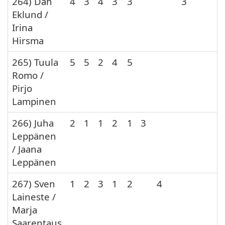
264) Dan
4
3
4
3
3
3
Eklund /
Irina
Hirsma
265) Tuula
5
5
2
4
5
Romo /
Pirjo
Lampinen
266) Juha
2
1
1
2
1
3
Leppänen
/ Jaana
Leppänen
267) Sven
1
2
3
1
2
4
Laineste /
Marja
Saarentaus