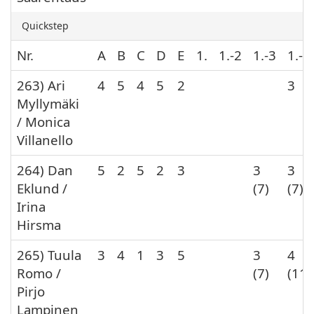
Quickstep
Nr.
A
B
C
D
E
1.
1.-2
1.-3
1.-4
263) Ari
4
5
4
5
2
3
Myllymäki
/ Monica
Villanello
264) Dan
5
2
5
2
3
3
3
Eklund /
(7)
(7)
Irina
Hirsma
265) Tuula
3
4
1
3
5
3
4
Romo /
(7)
(11)
Pirjo
Lampinen