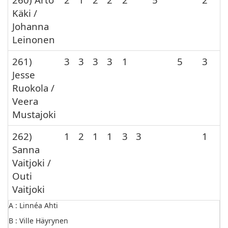
Käki /
Johanna
Leinonen
261)
3
3
3
3
1
5
3
Jesse
Ruokola /
Veera
Mustajoki
262)
1
2
1
1
3
3
1
Sanna
Vaitjoki /
Outi
Vaitjoki
A : Linnéa Ahti
B : Ville Häyrynen