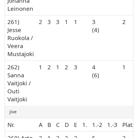
Johanna
Leinonen
261)
2
3
3
1
1
3
2
Jesse
(4)
Ruokola /
Veera
Mustajoki
262)
1
2
1
2
3
4
1
Sanna
(6)
Vaitjoki /
Outi
Vaitjoki
Jive
Nr.
A
B
C
D
E
1.
1.-2
1.-3
Platz
260) Arto
2
1
2
2
2
5
2