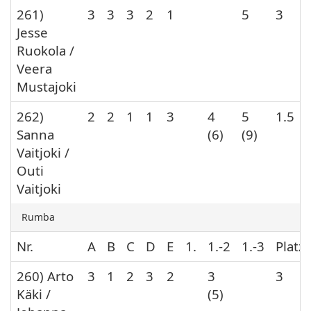
261)
3
3
3
2
1
5
3
Jesse
Ruokola /
Veera
Mustajoki
262)
2
2
1
1
3
4
5
1.5
Sanna
(6)
(9)
Vaitjoki /
Outi
Vaitjoki
Rumba
Nr.
A
B
C
D
E
1.
1.-2
1.-3
Platz
260) Arto
3
1
2
3
2
3
3
Käki /
(5)