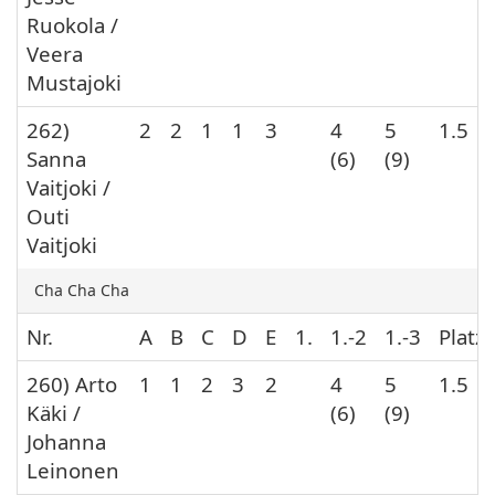
Ruokola /
Veera
Mustajoki
262)
2
2
1
1
3
4
5
1.5
Sanna
(6)
(9)
Vaitjoki /
Outi
Vaitjoki
Cha Cha Cha
Nr.
A
B
C
D
E
1.
1.-2
1.-3
Platz
260) Arto
1
1
2
3
2
4
5
1.5
Käki /
(6)
(9)
Johanna
Leinonen