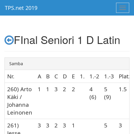
TPS.net 2019
Toggl
navig
FInal Seniori 1 D Latin
Samba
Nr.
A
B
C
D
E
1.
1.-2
1.-3
Platz
260) Arto
1
1
3
2
2
4
5
1.5
Käki /
(6)
(9)
Johanna
Leinonen
261)
3
3
2
3
1
5
3
Jesse