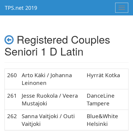
TPS.net 2019
Toggl
navig
Registered Couples
Seniori 1 D Latin
260
Arto Käki / Johanna
Hyrrät Kotka
Leinonen
261
Jesse Ruokola / Veera
DanceLine
Mustajoki
Tampere
262
Sanna Vaitjoki / Outi
Blue&White
Vaitjoki
Helsinki